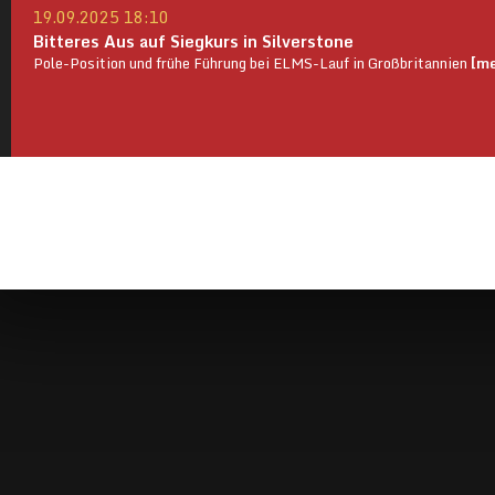
19.09.2025 18:10
Bitteres Aus auf Siegkurs in Silverstone
Pole-Position und frühe Führung bei ELMS-Lauf in Großbritannien
[me