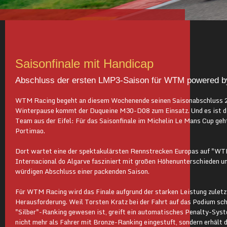
Saisonfinale mit Handicap
Abschluss der ersten LMP3-Saison für WTM powered b
WTM Racing begeht an diesem Wochenende seinen Saisonabschluss 20
Winterpause kommt der Duqueine M30-D08 zum Einsatz. Und es ist di
Team aus der Eifel: Für das Saisonfinale im Michelin Le Mans Cup geh
Portimao.
Dort wartet eine der spektakulärsten Rennstrecken Europas auf "W
Internacional do Algarve fasziniert mit großen Höhenunterschieden un
würdigen Abschluss einer packenden Saison.
Für WTM Racing wird das Finale aufgrund der starken Leistung zulet
Herausforderung. Weil Torsten Kratz bei der Fahrt auf das Podium schne
"Silber"-Ranking gewesen ist, greift ein automatisches Penalty-Sys
nicht mehr als Fahrer mit Bronze-Ranking eingestuft, sondern erhält 