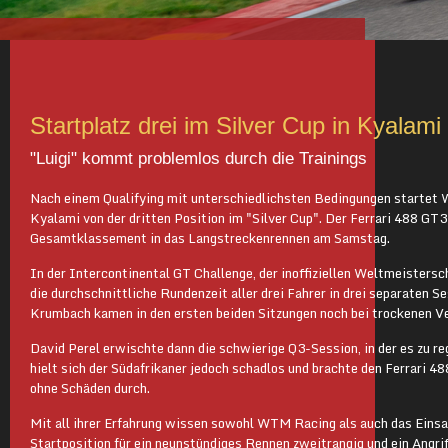
Startplatz drei im Silver Cup in Kyalami
"Luigi" kommt problemlos durch die Trainings
Nach einem Qualifying mit unterschiedlichsten Bedingungen startet
Kyalami von der dritten Position im "Silver Cup". Der Ferrari 488 GT3
Gesamtklassement in das Langstreckenrennen am Samstag.
In der Intercontinental GT Challenge, der inoffiziellen Weltmeistersc
die durchschnittliche Rundenzeit aller drei Fahrer in drei separaten 
Krumbach kamen in den ersten beiden Sitzungen noch bei trockenen Ve
David Perel erwischte dann die schwierige Q3-Session, in der es zu r
hielt sich der Südafrikaner jedoch schadlos und brachte den Ferrari 4
ohne Schäden durch.
Mit all ihrer Erfahrung wissen sowohl WTM Racing als auch das Einsa
Startposition für ein neunstündiges Rennen zweitrangig und ein Angrif