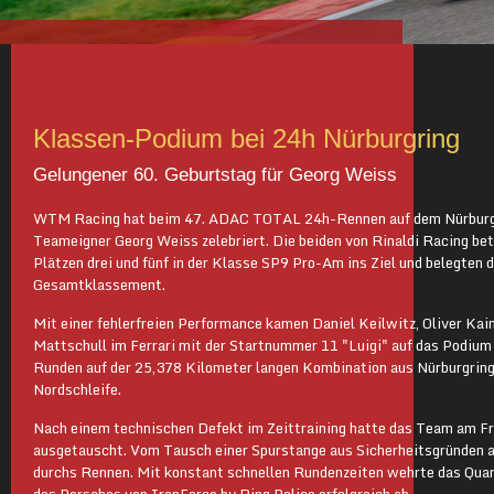
Klassen-Podium bei 24h Nürburgring
Gelungener 60. Geburtstag für Georg Weiss
WTM Racing hat beim 47. ADAC TOTAL 24h-Rennen auf dem Nürburgrin
Teameigner Georg Weiss zelebriert. Die beiden von Rinaldi Racing be
Plätzen drei und fünf in der Klasse SP9 Pro-Am ins Ziel und belegten 
Gesamtklassement.
Mit einer fehlerfreien Performance kamen Daniel Keilwitz, Oliver Ka
Mattschull im Ferrari mit der Startnummer 11 "Luigi" auf das Podium 
Runden auf der 25,378 Kilometer langen Kombination aus Nürburgring
Nordschleife.
Nach einem technischen Defekt im Zeittraining hatte das Team am 
ausgetauscht. Vom Tausch einer Spurstange aus Sicherheitsgründen 
durchs Rennen. Mit konstant schnellen Rundenzeiten wehrte das Quart