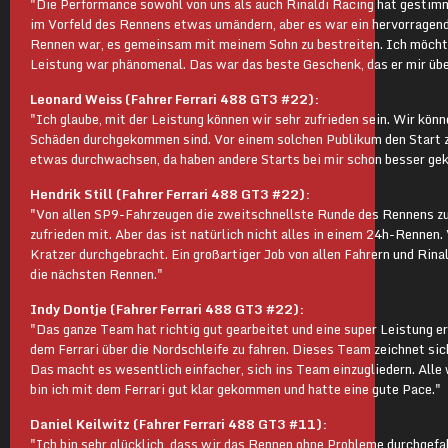
"Die Performance sowohl von uns als auch Rinaldi Racing hat gestim
im Vorfeld des Rennens etwas umändern, aber es war ein hervorragend
Rennen war, es gemeinsam mit meinem Sohn zu bestreiten. Ich möchte 
Leistung war phänomenal. Das war das beste Geschenk, das er mir üb
Leonard Weiss (Fahrer Ferrari 488 GT3 #22):
"Ich glaube, mit der Leistung können wir sehr zufrieden sein. Wir könn
Schäden durchgekommen sind. Vor einem solchen Publikum den Start zu f
etwas durchwachsen, da haben andere Starts bei mir schon besser gek
Hendrik Still (Fahrer Ferrari 488 GT3 #22):
"Von allen SP9-Fahrzeugen die zweitschnellste Runde des Rennens zu f
zufrieden mit. Aber das ist natürlich nicht alles in einem 24h-Rennen.
Kratzer durchgebracht. Ein großartiger Job von allen Fahrern und Rinal
die nächsten Rennen."
Indy Dontje (Fahrer Ferrari 488 GT3 #22):
"Das ganze Team hat richtig gut gearbeitet und eine super Leistung er
dem Ferrari über die Nordschleife zu fahren. Dieses Team zeichnet sich
Das macht es wesentlich einfacher, sich ins Team einzugliedern. Alle 
bin ich mit dem Ferrari gut klar gekommen und hatte eine gute Pace."
Daniel Keilwitz (Fahrer Ferrari 488 GT3 #11):
"Ich bin sehr glücklich, dass wir das Rennen ohne Probleme durchgefa