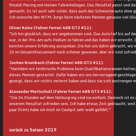
Rinaldi Racing und meinen Fahrerkollegen. Das Resultat passt und da
gemacht. Es ist auch sehr schön, dass auch das Schwesterauto ohne 
Ich wünsche den WTM-Jungs beim nächsten Rennen genauso viel Glüc
Oliver Kainz (Fahrer Ferrari 488 GT3 #11):
"Ich bin glücklich, dass wir angekommen sind. Das Auto lief bis auf d
war, in der Pro-Am aufs Podium zu fahren und das haben wir erreicht. D
konnten unsere Erfahrung ausspielen. Die hat uns dahin gebracht, wo w
10 im Gesamtklassement noch schöner gewesen, aber wir sind zufried
Jochen Krumbach (Fahrer Ferrari 488 GT3 #11):
"Nachdem wir technische Probleme beim Qualifikationsrennen hatten, 
dieses Rennen gestartet. Dafür haben wir uns hervorragend geschlage
gezeigt, dass wir nichts verlernt haben und dass sie sich anstrengen 
Alexander Mattschull (Fahrer Ferrari 488 GT3 #11):
"Die 24 Stunden auf dem Nürburgring sind nie einfach. Dennoch ist e
unserem Resultat zufrieden sein. Ich habe etwas Zeit gebraucht, weil i
paar Stints habe ich mich im Cockpit sehr wohl gefühlt."
zurück zu Saison 2019